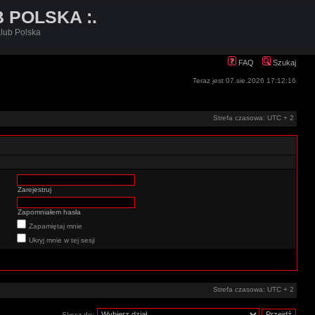
B POLSKA :.
lub Polska
FAQ
Szukaj
Teraz jest 07.sie.2026 17:12:16
Strefa czasowa: UTC + 2
Zarejestruj
Zapomniałem hasła
Zapamiętaj mnie
Ukryj mnie w tej sesji
Strefa czasowa: UTC + 2
Skocz do: