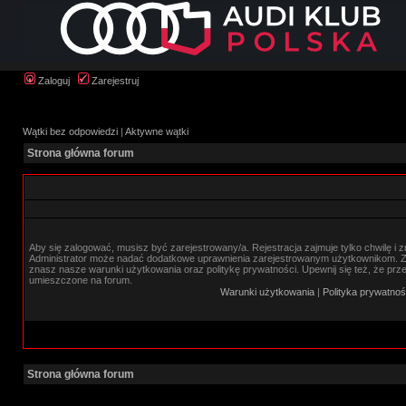
Zaloguj
Zarejestruj
Wątki bez odpowiedzi
|
Aktywne wątki
Strona główna forum
Aby się zalogować, musisz być zarejestrowany/a. Rejestracja zajmuje tylko chwilę i 
Administrator może nadać dodatkowe uprawnienia zarejestrowanym użytkownikom. Zan
znasz nasze warunki użytkowania oraz politykę prywatności. Upewnij się też, że prz
umieszczone na forum.
Warunki użytkowania
|
Polityka prywatnoś
Strona główna forum