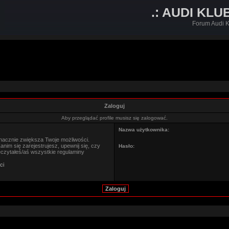
.: AUDI KLU
Forum Audi K
Zaloguj
Aby przeglądać profile musisz się zalogować.
Nazwa użytkownika:
znacznie zwiększa Twoje możliwości.
im się zarejestrujesz, upewnij się, czy
Hasło:
eczytałeś/aś wszystkie regulaminy
ci