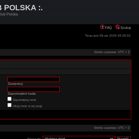
B POLSKA :.
lub Polska
FAQ
Szukaj
Teraz jest 08.sie.2026 06:28:02
Strefa czasowa: UTC + 2
Zarejestruj
Zapomniałem hasła
Zapamiętaj mnie
Ukryj mnie w tej sesji
Strefa czasowa: UTC + 2
Skocz do: