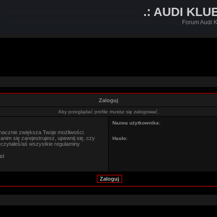
.: AUDI KLU
Forum Audi K
Zaloguj
Aby przeglądać profile musisz się zalogować.
Nazwa użytkownika:
znacznie zwiększa Twoje możliwości.
im się zarejestrujesz, upewnij się, czy
Hasło:
eczytałeś/aś wszystkie regulaminy
ci