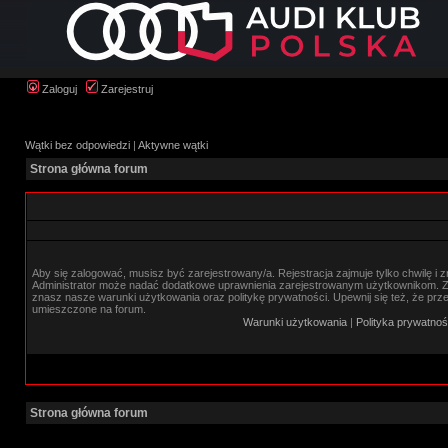
Zaloguj
Zarejestruj
Wątki bez odpowiedzi
|
Aktywne wątki
Strona główna forum
Aby się zalogować, musisz być zarejestrowany/a. Rejestracja zajmuje tylko chwilę i 
Administrator może nadać dodatkowe uprawnienia zarejestrowanym użytkownikom. Zan
znasz nasze warunki użytkowania oraz politykę prywatności. Upewnij się też, że prz
umieszczone na forum.
Warunki użytkowania
|
Polityka prywatnoś
Strona główna forum