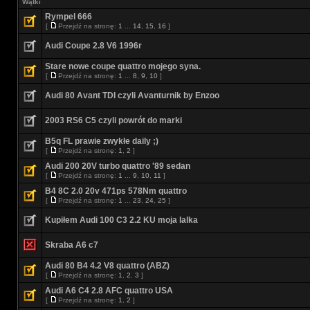
Wątki
Rympel 666
[
Przejdź na stronę:
1
...
14
,
15
,
16
]
Audi Coupe 2.8 V6 1996r
Stare nowe coupe quattro mojego syna.
[
Przejdź na stronę:
1
...
8
,
9
,
10
]
Audi 80 Avant TDI czyli Avanturnik by Enzoo
2003 RS6 C5 czyli powrót do marki
B5q FL prawie zwykłe daily ;)
[
Przejdź na stronę:
1
,
2
]
Audi 200 20V turbo quattro '89 sedan
[
Przejdź na stronę:
1
...
9
,
10
,
11
]
B4 8C 2.0 20v 471ps 578Nm quattro
[
Przejdź na stronę:
1
...
23
,
24
,
25
]
Kupiłem Audi 100 C3 2.2 KU moja lalka
Skraba A6 c7
Audi 80 B4 4.2 V8 quattro (ABZ)
[
Przejdź na stronę:
1
,
2
,
3
]
Audi A6 C4 2.8 AFC quattro USA
[
Przejdź na stronę:
1
,
2
]