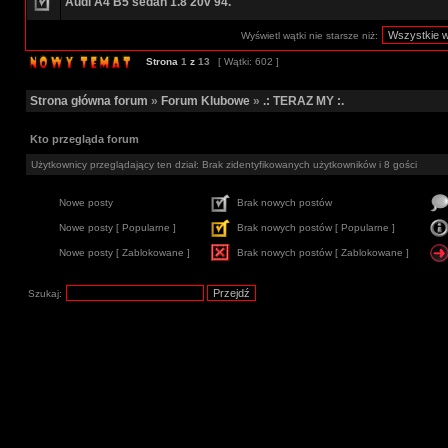
Audi A4 B5 sedan 1.8 20v 94.
Wyświetl wątki nie starsze niż:
Strona
1
z
13
[ Wątki: 602 ]
Strona główna forum
»
Forum Klubowe
»
.: TERAZ MY :.
Kto przegląda forum
Użytkownicy przeglądający ten dział: Brak zidentyfikowanych użytkowników i 8 gości
Nowe posty
Brak nowych postów
Nowe posty [ Popularne ]
Brak nowych postów [ Popularne ]
Nowe posty [ Zablokowane ]
Brak nowych postów [ Zablokowane ]
Szukaj: