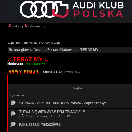
Zaloguj
Zarejestruj
Wątki bez odpowiedzi
|
Aktywne wątki
Strona główna forum
»
Forum Klubowe
»
.: TERAZ MY :.
.: TERAZ MY :.
Moderator:
moderatorzy
Strona
1
z
13
[ Wątki: 602 ]
Wątki
Ogłoszenia
STOWARZYSZENIE Audi Klub Polska - Zapraszamy!
TUTAJ SIĘ WITAMY W TYM TEMACIE !!!
[
Przejdź na stronę:
1
...
21
,
22
,
23
]
Kilka zasad i wskazówek