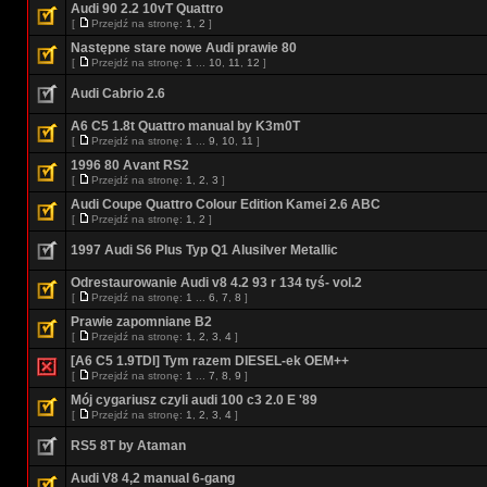
Audi 90 2.2 10vT Quattro
[
Przejdź na stronę:
1
,
2
]
Następne stare nowe Audi prawie 80
[
Przejdź na stronę:
1
...
10
,
11
,
12
]
Audi Cabrio 2.6
A6 C5 1.8t Quattro manual by K3m0T
[
Przejdź na stronę:
1
...
9
,
10
,
11
]
1996 80 Avant RS2
[
Przejdź na stronę:
1
,
2
,
3
]
Audi Coupe Quattro Colour Edition Kamei 2.6 ABC
[
Przejdź na stronę:
1
,
2
]
1997 Audi S6 Plus Typ Q1 Alusilver Metallic
Odrestaurowanie Audi v8 4.2 93 r 134 tyś- vol.2
[
Przejdź na stronę:
1
...
6
,
7
,
8
]
Prawie zapomniane B2
[
Przejdź na stronę:
1
,
2
,
3
,
4
]
[A6 C5 1.9TDI] Tym razem DIESEL-ek OEM++
[
Przejdź na stronę:
1
...
7
,
8
,
9
]
Mój cygariusz czyli audi 100 c3 2.0 E '89
[
Przejdź na stronę:
1
,
2
,
3
,
4
]
RS5 8T by Ataman
Audi V8 4,2 manual 6-gang