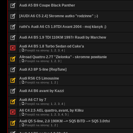
Audi A5 B9 Coupe Black Panther
[AUDI A6 C5 2.4] Skromne autko "rodzinne" ;-)
ruthi's Audi A6 C5 1.9TDI Avant 2004 - moj klasyk ;)
Audi A4 B5 1.9 TDI 110KM 1997r Raudi by Marchew
Audi A4 B5 1.8 Turbo Sedan od Cake'a
[
Przejdź na stronę:
1
,
2
,
3
,
4
]
Allroad Quattro 2.7T "Zielonka" - skromne powitanie
[
Przejdź na stronę:
1
,
2
,
3
]
Audi A3 8P S-line [RepTune]
Audi RS6 C5 Limousine
[
Przejdź na stronę:
1
,
2
]
Audi A4 B6 avant by Kazzi
Audi A6 C7 by 7
[
Przejdź na stronę:
1
,
2
,
3
,
4
]
A6 C4 2.5 AEL quattro, avant, by Kliku
[
Przejdź na stronę:
1
,
2
,
3
,
4
,
5
]
Audi Q5 S-line, 2.0 190KM --> SQ5 BiTD --> SQ5 3.0tfsi
[
Przejdź na stronę:
1
,
2
]