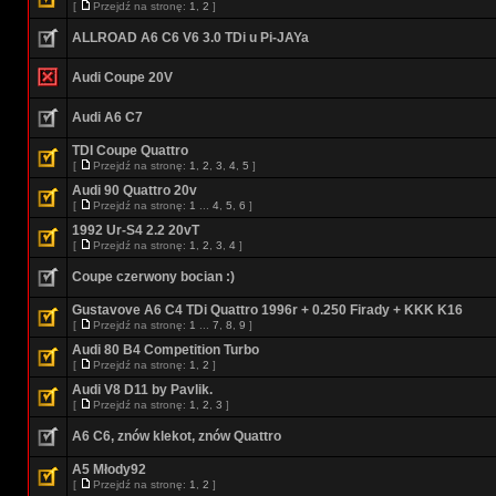
[
Przejdź na stronę:
1
,
2
]
ALLROAD A6 C6 V6 3.0 TDi u Pi-JAYa
Audi Coupe 20V
Audi A6 C7
TDI Coupe Quattro
[
Przejdź na stronę:
1
,
2
,
3
,
4
,
5
]
Audi 90 Quattro 20v
[
Przejdź na stronę:
1
...
4
,
5
,
6
]
1992 Ur-S4 2.2 20vT
[
Przejdź na stronę:
1
,
2
,
3
,
4
]
Coupe czerwony bocian :)
Gustavove A6 C4 TDi Quattro 1996r + 0.250 Firady + KKK K16
[
Przejdź na stronę:
1
...
7
,
8
,
9
]
Audi 80 B4 Competition Turbo
[
Przejdź na stronę:
1
,
2
]
Audi V8 D11 by Pavlik.
[
Przejdź na stronę:
1
,
2
,
3
]
A6 C6, znów klekot, znów Quattro
A5 Młody92
[
Przejdź na stronę:
1
,
2
]